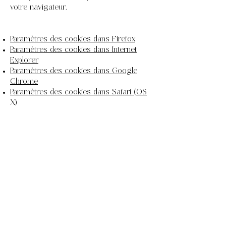
votre navigateur.
Paramètres des cookies dans Firefox
Paramètres des cookies dans Internet
Explorer
Paramètres des cookies dans Google
Chrome
Paramètres des cookies dans Safari (OS
X)
Paramètres des cookies dans Safari (iOS)
Paramètres des cookies dans Android
Pour refuser et empêcher que vos
données soient utilisées par Google
Analytics sur tous les sites Web,
consultez les instructions suivantes :
https://tools.google.com/dlpage/gaoptout
?hl=fr