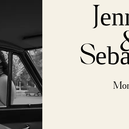
Jen
Seba
Mon