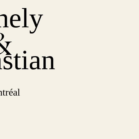
nely
&
stian
tréal